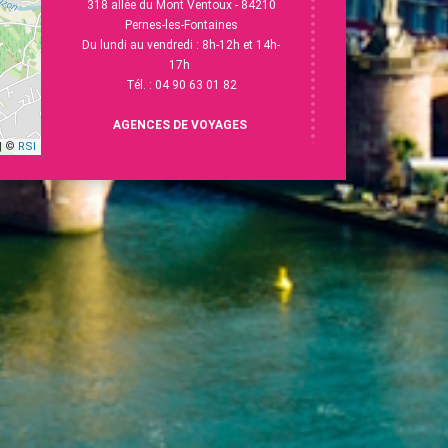
318 allée du Mont Ventoux - 84210
Pernes-les-Fontaines
Du lundi au vendredi : 8h-12h et 14h-
17h
Tél. : 04 90 63 01 82
AGENCES DE VOYAGES
| ©
RSI
Carpentras
8 Av V. Hugo - 84200 Carpentras
Du lundi au vendredi : 9h-12h et 14h-
18h
Tél. :
04 90 63 28 40
L'Isle-sur-la-Sorgue
13 Esp. R.Vasse - 84800 L'Isle-sur-la-
Sorgue
Du lundi au vendredi : 9h-12h30 et 14h-
18h
Samedi : 9h-12h
Tél. : 04 90 38 15 58