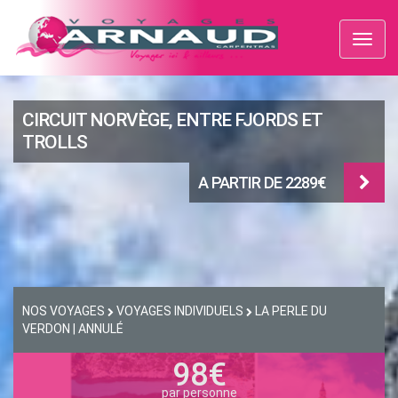
Toggl
naviga
CIRCUIT NORVÈGE, ENTRE FJORDS ET
TROLLS
A PARTIR DE 2289€
NOS VOYAGES
VOYAGES INDIVIDUELS
LA PERLE DU
VERDON | ANNULÉ
98€
par personne