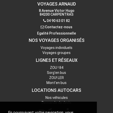
Du lundi au vendredi : 9h-12h30 et 14h-18h
VOYAGES ARNAUD
Samedi : 9h-12h
8 Avenue Victor Hugo
Tél. : 04 90 38 15 58
84200 CARPENTRAS
04 90 63 01 82
Contactez-nous
Contactez-nous
Egalité Professionnelle
NOS VOYAGES ORGANISÉS
Voyages individuels
Voyages groupes
LIGNES ET RÉSEAUX
ZOU ! 84
Sorg'en bus
ZOU! LER
Mont'en bus
LOCATIONS AUTOCARS
Nos véhicules
Demande de devis
En poursuivant votre navigation, vous