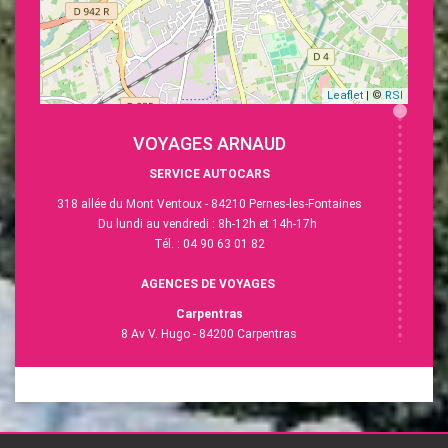
Leaflet
| ©
RSI
VOYAGES ARNAUD
SERVICE AUTOCARS
318 allée du Mont Ventoux - 84210 Pernes-les-Fontaines
Du lundi au vendredi : 8h-12h et 14h-17h
Tél. : 04 90 63 01 82
AGENCES DE VOYAGES
Carpentras
8 Av V. Hugo - 84200 Carpentras
Du lundi au vendredi : 9h-12h et 14h-18h
Tél. :
04 90 63 28 40
L'Isle-sur-la-Sorgue
13 Esp. R.Vasse - 84800 L'Isle-sur-la-Sorgue