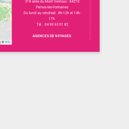
318 allée du Mont Ventoux - 84210
Pernes-les-Fontaines
Du lundi au vendredi : 8h-12h et 14h-
17h
Tél. : 04 90 63 01 82
AGENCES DE VOYAGES
| ©
RSI
Carpentras
8 Av V. Hugo - 84200 Carpentras
Du lundi au vendredi : 9h-12h et 14h-
18h
Tél. :
04 90 63 28 40
L'Isle-sur-la-Sorgue
13 Esp. R.Vasse - 84800 L'Isle-sur-la-
Sorgue
Du lundi au vendredi : 9h-12h30 et 14h-
18h
Samedi : 9h-12h
Tél. : 04 90 38 15 58