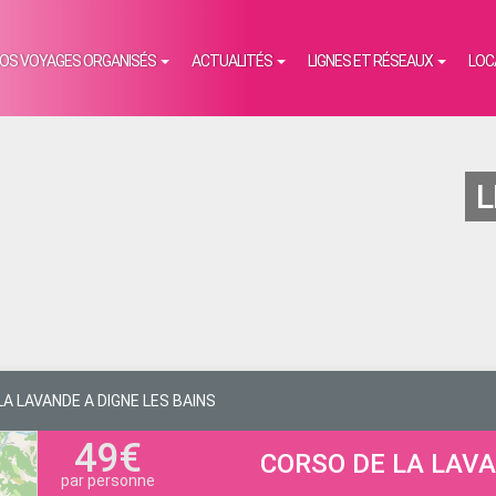
OS VOYAGES ORGANISÉS
ACTUALITÉS
LIGNES ET RÉSEAUX
LOC
L
A LAVANDE A DIGNE LES BAINS
49€
CORSO DE LA LAVA
par personne