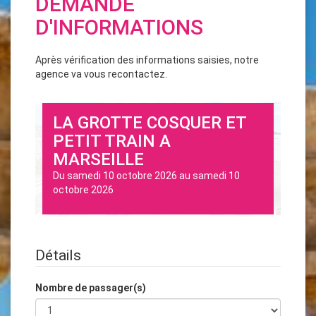
DEMANDE
D'INFORMATIONS
Après vérification des informations saisies, notre
agence va vous recontactez.
LA GROTTE COSQUER ET
PETIT TRAIN A
MARSEILLE
Du
samedi 10 octobre 2026
au
samedi 10
octobre 2026
Détails
Nombre de passager(s)