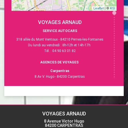
Leaflet
| ©
RSI
VOYAGES ARNAUD
SERVICE AUTOCARS
318 allée du Mont Ventoux - 84210 Pernes-les-Fontaines
Du lundi au vendredi : 8h-12h et 14h-17h
Tél. : 04 90 63 01 82
AGENCES DE VOYAGES
Carpentras
8 Av V. Hugo - 84200 Carpentras
Du lundi au vendredi : 9h-12h et 14h-18h
Tél. :
04 90 63 28 40
L'Isle-sur-la-Sorgue
13 Esp. R.Vasse - 84800 L'Isle-sur-la-Sorgue
Du lundi au vendredi : 9h-12h30 et 14h-18h
VOYAGES ARNAUD
Samedi : 9h-12h
8 Avenue Victor Hugo
Tél. : 04 90 38 15 58
84200 CARPENTRAS