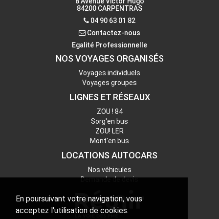
8 Avenue Victor Hugo
Tél. : 04 90 38 15 58
84200 CARPENTRAS
04 90 63 01 82
Contactez-nous
Contactez-nous
Egalité Professionnelle
NOS VOYAGES ORGANISÉS
Voyages individuels
Voyages groupes
LIGNES ET RÉSEAUX
ZOU ! 84
Sorg'en bus
ZOU! LER
Mont'en bus
LOCATIONS AUTOCARS
Nos véhicules
Demande de devis
En poursuivant votre navigation, vous
acceptez l'utilisation de cookies.