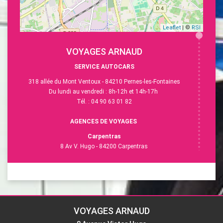
Leaflet
| ©
RSI
VOYAGES ARNAUD
SERVICE AUTOCARS
318 allée du Mont Ventoux - 84210 Pernes-les-Fontaines
Du lundi au vendredi : 8h-12h et 14h-17h
Tél. : 04 90 63 01 82
AGENCES DE VOYAGES
Carpentras
8 Av V. Hugo - 84200 Carpentras
Du lundi au vendredi : 9h-12h et 14h-18h
Tél. :
04 90 63 28 40
L'Isle-sur-la-Sorgue
13 Esp. R.Vasse - 84800 L'Isle-sur-la-Sorgue
Du lundi au vendredi : 9h-12h30 et 14h-18h
VOYAGES ARNAUD
Samedi : 9h-12h