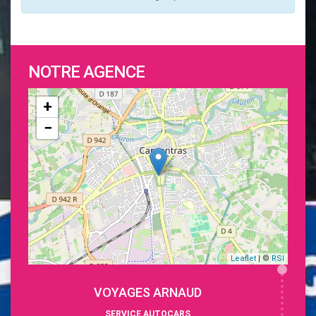
NOTRE AGENCE
+
−
Leaflet
| ©
RSI
VOYAGES ARNAUD
SERVICE AUTOCARS