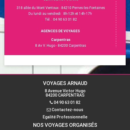
318 allée du Mont Ventoux - 84210 Pernes-les-Fontaines
Du lundi au vendredi : 8h-12h et 14h-17h
Tél. : 04 90 63 01 82
AGENCES DE VOYAGES
Carpentras
8 Av V. Hugo - 84200 Carpentras
Du lundi au vendredi : 9h-12h et 14h-18h
Tél. :
04 90 63 28 40
L'Isle-sur-la-Sorgue
13 Esp. R.Vasse - 84800 L'Isle-sur-la-Sorgue
Du lundi au vendredi : 9h-12h30 et 14h-18h
VOYAGES ARNAUD
Samedi : 9h-12h
8 Avenue Victor Hugo
Tél. : 04 90 38 15 58
84200 CARPENTRAS
04 90 63 01 82
Contactez-nous
Contactez-nous
Egalité Professionnelle
NOS VOYAGES ORGANISÉS