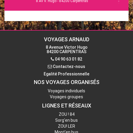
8 Av V. Hugo - 84200 Carpentras
Du lundi au vendredi : 9h-12h et 14h-18h
Tél. :
04 90 63 28 40
L'Isle-sur-la-Sorgue
13 Esp. R.Vasse - 84800 L'Isle-sur-la-Sorgue
Du lundi au vendredi : 9h-12h30 et 14h-18h
VOYAGES ARNAUD
Samedi : 9h-12h
8 Avenue Victor Hugo
Tél. : 04 90 38 15 58
84200 CARPENTRAS
04 90 63 01 82
Contactez-nous
Contactez-nous
Egalité Professionnelle
NOS VOYAGES ORGANISÉS
Voyages individuels
Voyages groupes
LIGNES ET RÉSEAUX
ZOU ! 84
Sorg'en bus
ZOU! LER
Mont'en bus