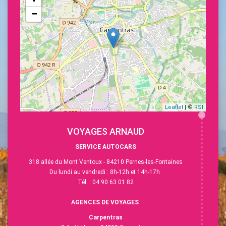
−
Leaflet
| ©
RSI
VOYAGES ARNAUD
SERVICE AUTOCARS
318 allée du Mont Ventoux - 84210 Pernes-les-Fontaines
Du lundi au vendredi : 8h-12h et 14h-17h
Tél. : 04 90 63 01 82
AGENCES DE VOYAGES
Carpentras