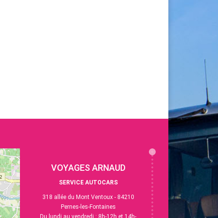
VOYAGES ARNAUD
SERVICE AUTOCARS
318 allée du Mont Ventoux - 84210
Pernes-les-Fontaines
Du lundi au vendredi : 8h-12h et 14h-