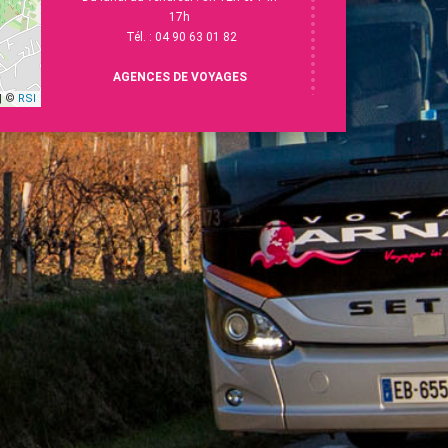
17h
Tél. : 04 90 63 01 82
AGENCES DE VOYAGES
| ©
RSI
Carpentras
8 Av V. Hugo - 84200 Carpentras
Du lundi au vendredi : 9h-12h et 14h-
18h
Tél. :
04 90 63 28 40
L'Isle-sur-la-Sorgue
13 Esp. R.Vasse - 84800 L'Isle-sur-la-
Sorgue
Du lundi au vendredi : 9h-12h30 et 14h-
18h
Samedi : 9h-12h
Tél. : 04 90 38 15 58
Contactez-nous